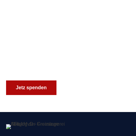
Sie unsere
Arbeit!
Ihre Spende ermöglicht es uns,
unsere gemeinsamen Werte
wie Bildung, kulturelle Vielfalt
und soziale Gerechtigkeit zu
verwirklichen.
Jetz spenden